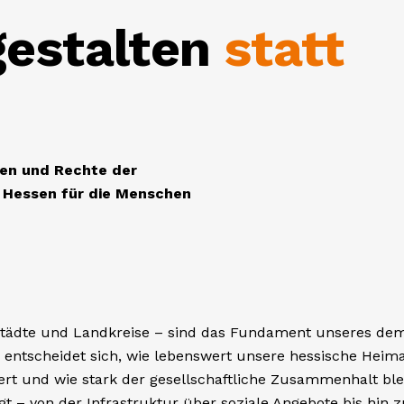
und moderne
henschutz,
 Feuerwehren sollen
und sicher halten.
SOZIALES, FAMIL
INKLUSION
Sozi
Men
stär