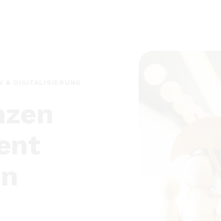
DEMOKRATIE
n.
ung
echte
cheidungen.
 und verständlich
 Offenheit,
affen Akzeptanz und