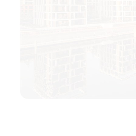
KONTAKT & ANLIEGEN
Fragen? Sp
Sie uns an.
Haben Sie ein Anliegen, eine Frage oder
Offenbach?
Schreiben Sie uns gerne. Wir freuen uns
melden uns zeitnah bei Ihnen.
Hauffstraße 22a 63071 Offenbach am
vorstand@fw-of.de
www.fw-of.de