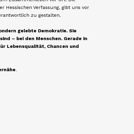
innt vor Ort. Die FREIE WÄHLER Offenbach
tützung, die stärkt statt bevormundet.
ngung, starke Familienangebote, gute
nd gelingende Integration sind zentrale
 Ehrenamt und Prävention sollen ausgebaut
d dort geleistet, wo sie gebraucht wird –
 und nachhaltig.