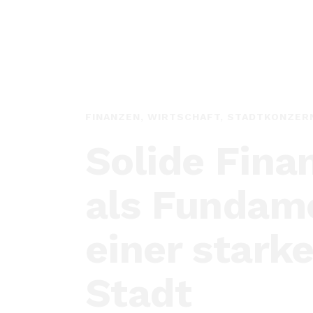
BÜRGERBETEILIGUNG, TRANSPARENZ & 
Mitreden.
Mitgestalte
Verantwort
teilen.
Die FREIE WÄHLER Offenbach stehen für 
Bürgerbeteiligung und transparente Ents
Bürgerinnen und Bürger sollen frühzeitig
eingebunden werden – digital und vor Ort.
Nachvollziehbarkeit und Beteiligung sch