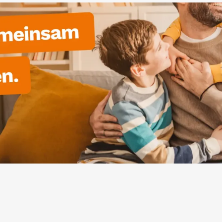
dauerhaften Baus
Mehr lesen
und
haffen
t. Die FREIE WÄHLER
attete Stadtpolizei,