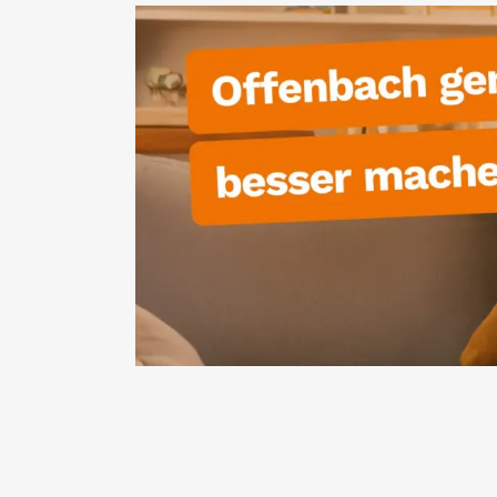
SAUBERKEIT, ORDNUNG, SICHERHEIT &
KATASTROPHENSCHUTZ
Sicherheit 
Ordnung sc
Vertrauen
Sauberkeit, Ordnung und Sicherheit sind
Grundvoraussetzungen für Lebensqualitä
Offenbach setzen sich für eine gut ausgest