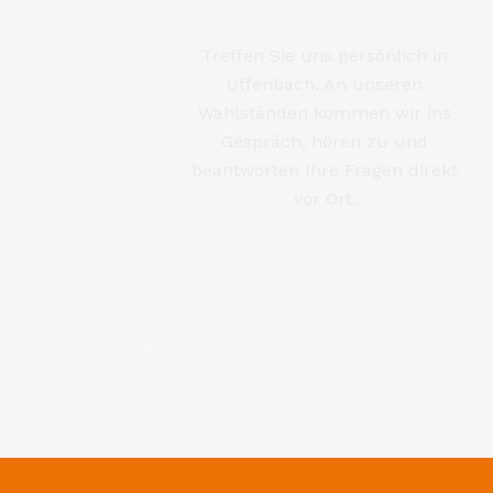
Zukunftsinv
on
Von der frühkindlichen Bildung bis zur We
FREIE WÄHLER Offenbach setzen auf Quali
Chancengerechtigkeit und verlässliche St
Kitas, VHS, HfG, Kulturorte und Sportverei
und modernisiert werden. Bildung, Kultur
Zusammenhalt, Integration und Lebensqual
Luxus, sondern Grundlage einer starken S
Mehr lesen