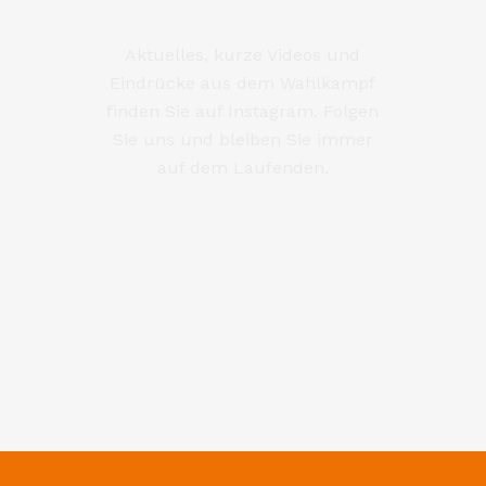
estiti
iterbildung: Die
tät,
rukturen. Schulen,
ne sollen gestärkt
 und Sport fördern
ität – sie sind kein
tadt.
AUFENTHALTSQUA