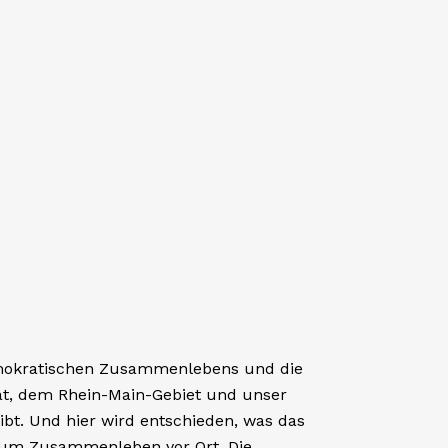
IE, SENIOREN, INTEGRATION &
al handeln –
schen
ken