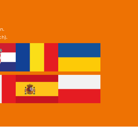
ntlichen
m neu
ben
igt sich im Alltag. Die FREIE WÄHLER
 Parks, Plätze und das Mainufer zu
nungsorten entwickeln. Sauberkeit,
refreiheit und attraktive Freizeitangebote
 Lokale Gastronomie, Kultur, Vereine und
ume sollen Offenbach lebenswerter,
lle Generationen erlebbar machen.