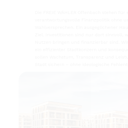
bessere Entscheidungen. Kommunalpolitik
Köpfe hinweg entscheiden, sondern muss
werden.
Mehr lesen