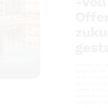
rechen
 eine Idee für
 über den Austausch und
 Main