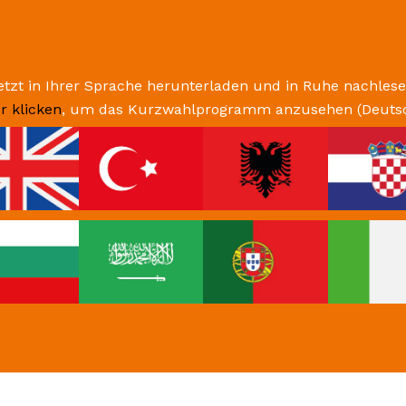
Öffe
Rau
bele
Lebensqualität ze
Offenbach wollen
lebendigen Begeg
Sicherheit, Barrie
stehen im Fokus.
neue Erholungsrä
grüner und für a
Mehr lesen