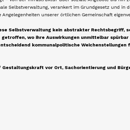
Sozialpolitik beg
stehen für Unters
Würdige Unterbri
Seniorenpolitik u
Ziele. Teilhabe,
werden. Hilfe wir
fair, transparent
Mehr lesen
tur
ls