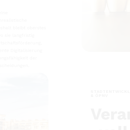
 darf nicht über
 gemeinsam gestaltet