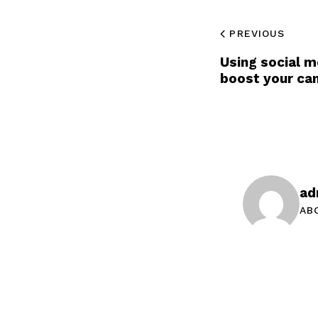
PREVIOUS
Using social m
boost your can
ad
AB