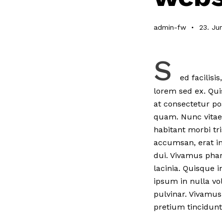
admin-fw
23. Ju
S
ed facilisi
lorem sed ex. Qu
at consectetur po
quam. Nunc vitae 
habitant morbi tr
accumsan, erat in
dui. Vivamus phar
lacinia. Quisque i
ipsum in nulla vol
pulvinar. Vivamus
pretium tincidunt