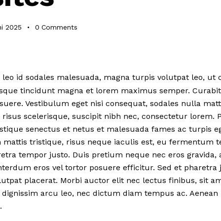
ni 2025
0
Comments
s, leo id sodales malesuada, magna turpis volutpat leo, ut
isque tincidunt magna et lorem maximus semper. Curabitu
suere. Vestibulum eget nisi consequat, sodales nulla matti
risus scelerisque, suscipit nibh nec, consectetur lorem. 
istique senectus et netus et malesuada fames ac turpis e
 mattis tristique, risus neque iaculis est, eu fermentum t
etra tempor justo. Duis pretium neque nec eros gravida, 
nterdum eros vel tortor posuere efficitur. Sed et pharetra j
utpat placerat. Morbi auctor elit nec lectus finibus, sit am
 dignissim arcu leo, nec dictum diam tempus ac. Aenean la
.