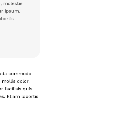
e, molestie
tur ipsum.
obortis
esuada commodo
mollis dolor,
 facilisis quis.
s. Etiam lobortis