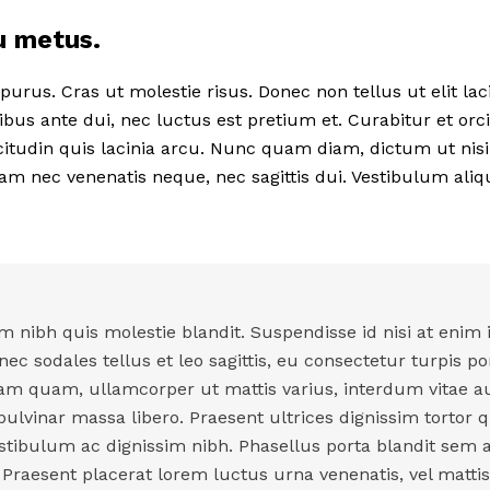
u metus.
purus. Cras ut molestie risus. Donec non tellus ut elit lac
bus ante dui, nec luctus est pretium et. Curabitur et orc
citudin quis lacinia arcu. Nunc quam diam, dictum ut nisi
llam nec venenatis neque, nec sagittis dui. Vestibulum aliq
 nibh quis molestie blandit. Suspendisse id nisi at enim
nec sodales tellus et leo sagittis, eu consectetur turpis po
am quam, ullamcorper ut mattis varius, interdum vitae a
ulvinar massa libero. Praesent ultrices dignissim tortor q
estibulum ac dignissim nibh. Phasellus porta blandit sem a
raesent placerat lorem luctus urna venenatis, vel matti