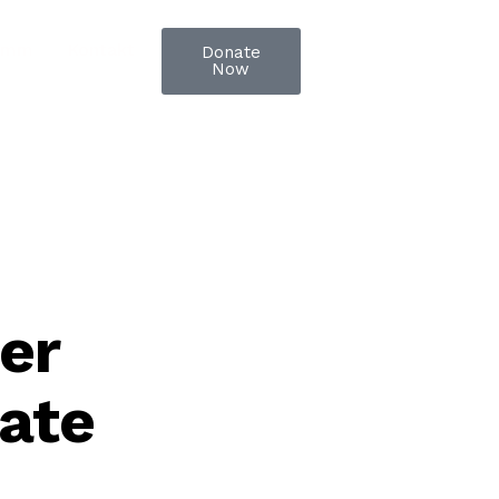
ramm
Kontakt
Donate
Now
er
ate