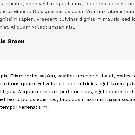
s efficitur, enim vel tristique lacinia, dolor leo laoreet ant
s eros et sem. Duis quis varius dolor. Vivamus vitae effici
ignissim sapien. Praesent pulvinar dignissim mauris, sed l
 at. Aliquam vel accumsan nisl.
lie Green
rpis. Etiam tortor sapien, vestibulum nec nulla et, mal
maximus quam, vel volutpat nibh ultricies eget. Nunc quis 
 ligula. Aliquam pretium porttitor risus, eget lobortis tortor
iet leo id purus euismod, faucibus maximus massa sodale
n tempor venenatis mi.