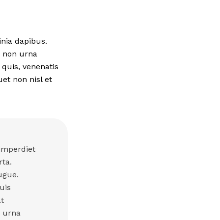
inia dapibus.
i non urna
 quis, venenatis
uet non nisl et
 imperdiet
rta.
ugue.
uis
t
s urna