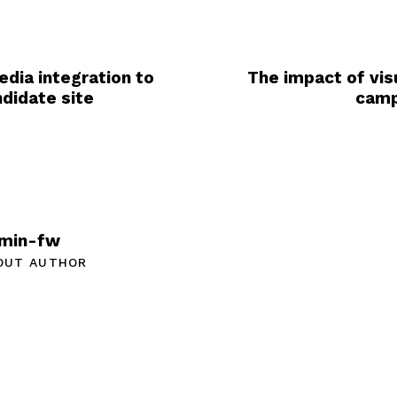
edia integration to
The impact of visu
didate site
camp
min-fw
OUT AUTHOR