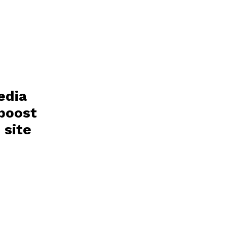
edia
 boost
 site