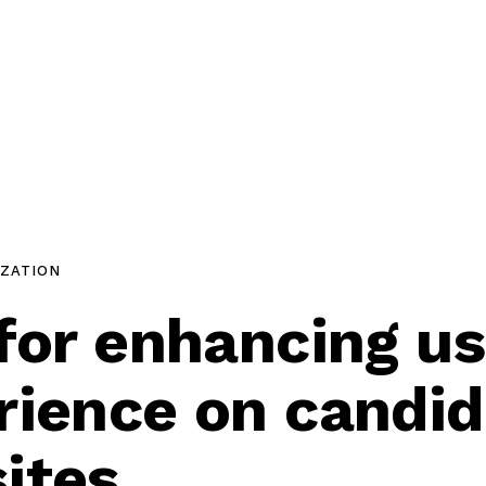
Mitglied
Partei
Termine
Spenden
Wahlprog
werden
IZATION
 for enhancing us
rience on candid
ites