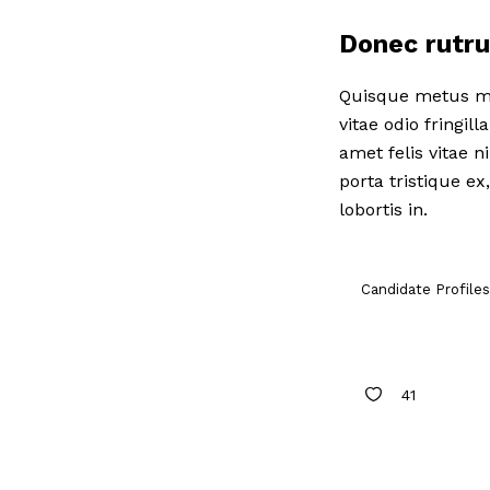
Donec rutru
Quisque metus me
vitae odio fringil
amet felis vitae n
porta tristique ex
lobortis in.
Candidate Profiles
41