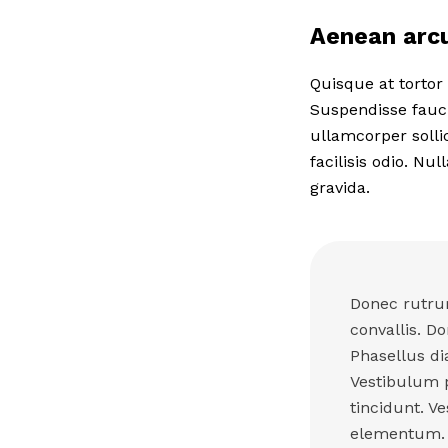
Aenean arc
Quisque at tortor 
Suspendisse fauci
ullamcorper solli
facilisis odio. Nu
gravida.
Donec rutrum
convallis. Do
Phasellus di
Vestibulum p
tincidunt. V
elementum. P