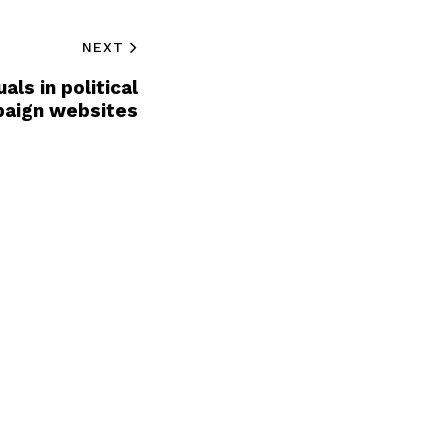
NEXT
als in political
aign websites