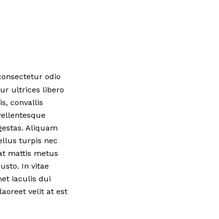
 consectetur odio
r ultrices libero
s, convallis
Pellentesque
gestas. Aliquam
ellus turpis nec
at mattis metus
usto. In vitae
et iaculis dui
oreet velit at est