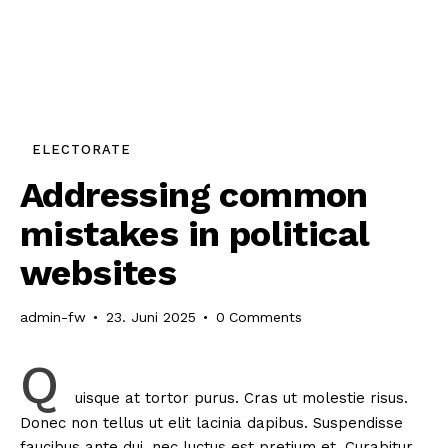
ELECTORATE
Addressing common
mistakes in political
websites
admin-fw
23. Juni 2025
0
Comments
Q
uisque at tortor purus. Cras ut molestie risus.
Donec non tellus ut elit lacinia dapibus. Suspendisse
faucibus ante dui, nec luctus est pretium et. Curabitur