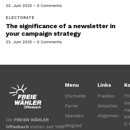
23. Juni 2025
0
Comments
ELECTORATE
The significance of a newsletter in
your campaign strategy
23. Juni 2025
0
Comments
Menu
Links
Ko
Startseite
Fraktion
FR
Ge
Partei
Aktuelles
Ha
Spenden
Allgemein
63
Die
FREIEN WÄHLER
E-
Mitglied
Offenbach
stehen seit 1988